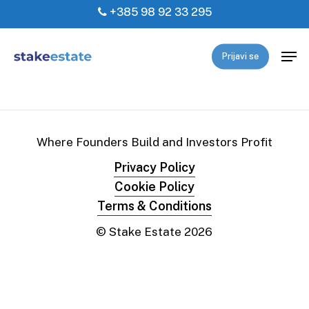
Skip
+385 98 92 33 295
to
Close
main
Men
Prijavi se
Menu
content
Where Founders Build and Investors Profit
Privacy Policy
Cookie Policy
Terms & Conditions
© Stake Estate
2026