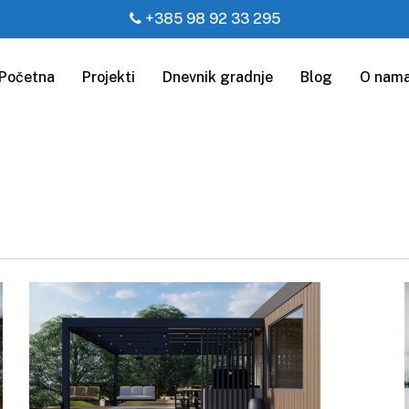
+385 98 92 33 295
Početna
Projekti
Dnevnik gradnje
Blog
O nam