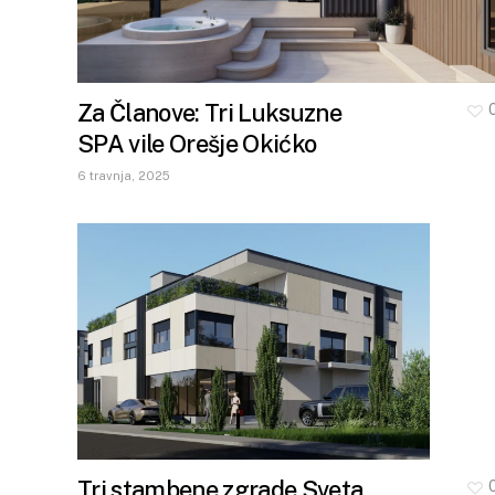
Za Članove: Tri Luksuzne
SPA vile Orešje Okićko
6 travnja, 2025
Tri stambene zgrade Sveta