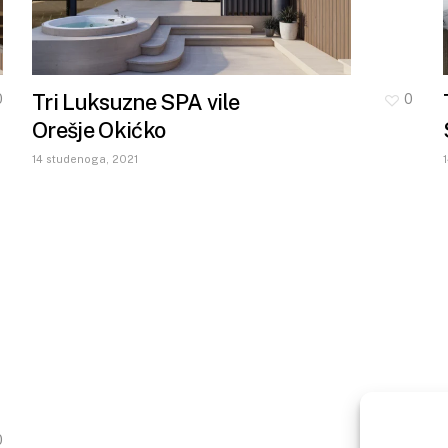
Tri Luksuzne SPA vile
0
0
Orešje Okićko
14 studenoga, 2021
0